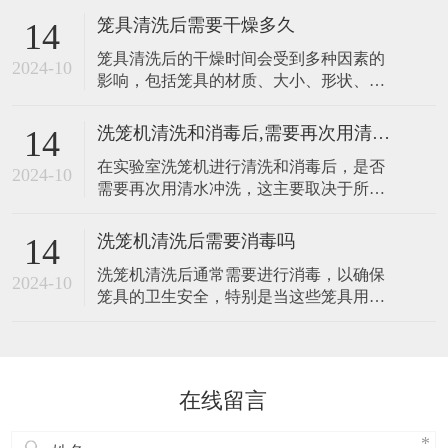
放环境控制 保持干燥：选择干燥、通风良
验动
笼具清洗后需要干燥多久
14
好的存放区域，避免笼具直接接触地面或
笼具清洗后的干燥时间会受到多种因素的
潮湿的墙面。 温度控制：如果条件允许，
2024-10
影响，包括笼具的材质、大小、形状、清
可以将笼具存放在恒温恒湿的环境中，以
洗后的残留水分量、环境温度、湿度以及
减少温度波动对笼具的影响。 防潮措施：
干燥方法等。因此，无法给出一个固定的
洗笼机清洗和消毒后,需要再次用清水冲洗吗
14
干燥时间。不过，我可以根据一般情况提
在实验室洗笼机进行清洗和消毒后，是否
供一些建议： 1. 自然干燥 如果采用自然干
2024-10
需要再次用清水冲洗，这主要取决于所使
燥的方式，即将清洗后的笼具放置在通风
用的消毒剂种类、浓度以及后续笼具的用
良好、温度适宜的环境中晾干，那么干燥
途。 一般来说，如果消毒剂是低毒、无残
时
洗笼机清洗后需要消毒吗
14
留或易于被水冲去的类型，且清洗和消毒
洗笼机清洗后通常需要进行消毒，以确保
程序已经足够彻底，那么可能不需要再次
2024-10
笼具的卫生安全，特别是当这些笼具用于
用清水冲洗。然而，为了确保笼具表面无
饲养实验动物时。以下是对这一问题的详
残留消毒剂，避免对实验动物或后续实验
细分析： 清洗与消毒的区别 清洗和消毒是
产生不良
实验室笼具处理中两个不可或缺的步骤，
它们的目的不同但相互补充。清洗主要是
在线留言
去除笼具表面的污渍、食物残渣、动物毛
发等有机物，为后续的消毒工作打下基