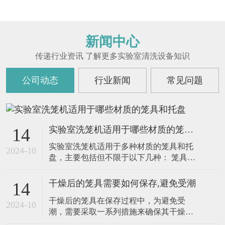
新闻中心
传递行业资讯 了解更多实验室清洗设备知识
公司动态
行业新闻
常见问题
实验室洗笼机适用于哪些材质的笼具和托盘
14
实验室洗笼机适用于多种材质的笼具和托
2024-10
盘，主要包括但不限于以下几种： 笼具材
质 不锈钢：不锈钢笼具因其耐腐蚀、易清
洁的特性，是实验室中常用的笼具之一。
干燥后的笼具需要如何保存,避免受潮
14
实验室洗笼机能够高效清洗不锈钢笼具，
干燥后的笼具在保存过程中，为避免受
去除表面的污渍和残留物，并通过高温消
2024-10
潮，需要采取一系列措施来确保其干燥和
毒功能杀灭细菌和病毒。 铝制：铝制笼具
清洁。以下是一些具体的保存方法： 1. 存
也常用于实验室，特别是用于饲养小型实