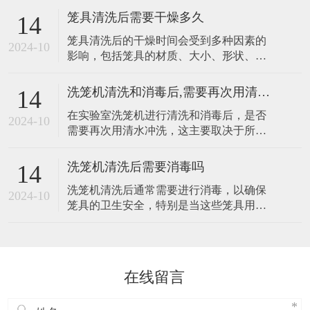
放环境控制 保持干燥：选择干燥、通风良
验动
笼具清洗后需要干燥多久
14
好的存放区域，避免笼具直接接触地面或
笼具清洗后的干燥时间会受到多种因素的
潮湿的墙面。 温度控制：如果条件允许，
2024-10
影响，包括笼具的材质、大小、形状、清
可以将笼具存放在恒温恒湿的环境中，以
洗后的残留水分量、环境温度、湿度以及
减少温度波动对笼具的影响。 防潮措施：
干燥方法等。因此，无法给出一个固定的
洗笼机清洗和消毒后,需要再次用清水冲洗吗
14
干燥时间。不过，我可以根据一般情况提
在实验室洗笼机进行清洗和消毒后，是否
供一些建议： 1. 自然干燥 如果采用自然干
2024-10
需要再次用清水冲洗，这主要取决于所使
燥的方式，即将清洗后的笼具放置在通风
用的消毒剂种类、浓度以及后续笼具的用
良好、温度适宜的环境中晾干，那么干燥
途。 一般来说，如果消毒剂是低毒、无残
时
洗笼机清洗后需要消毒吗
14
留或易于被水冲去的类型，且清洗和消毒
洗笼机清洗后通常需要进行消毒，以确保
程序已经足够彻底，那么可能不需要再次
2024-10
笼具的卫生安全，特别是当这些笼具用于
用清水冲洗。然而，为了确保笼具表面无
饲养实验动物时。以下是对这一问题的详
残留消毒剂，避免对实验动物或后续实验
细分析： 清洗与消毒的区别 清洗和消毒是
产生不良
实验室笼具处理中两个不可或缺的步骤，
它们的目的不同但相互补充。清洗主要是
在线留言
去除笼具表面的污渍、食物残渣、动物毛
发等有机物，为后续的消毒工作打下基