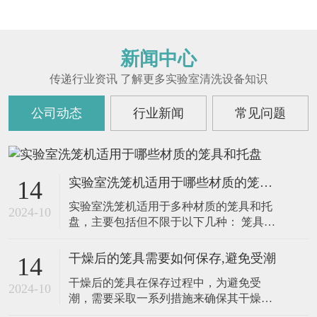
新闻中心
传递行业资讯 了解更多实验室清洗设备知识
公司动态
行业新闻
常见问题
实验室洗笼机适用于哪些材质的笼具和托盘
14
实验室洗笼机适用于多种材质的笼具和托
2024-10
盘，主要包括但不限于以下几种： 笼具材
质 不锈钢：不锈钢笼具因其耐腐蚀、易清
洁的特性，是实验室中常用的笼具之一。
干燥后的笼具需要如何保存,避免受潮
14
实验室洗笼机能够高效清洗不锈钢笼具，
干燥后的笼具在保存过程中，为避免受
去除表面的污渍和残留物，并通过高温消
2024-10
潮，需要采取一系列措施来确保其干燥和
毒功能杀灭细菌和病毒。 铝制：铝制笼具
清洁。以下是一些具体的保存方法： 1. 存
也常用于实验室，特别是用于饲养小型实